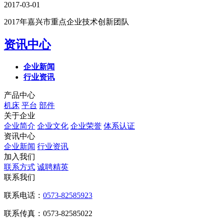
2017-03-01
2017年嘉兴市重点企业技术创新团队
资讯中心
企业新闻
行业资讯
产品中心
机床
平台
部件
关于企业
企业简介
企业文化
企业荣誉
体系认证
资讯中心
企业新闻
行业资讯
加入我们
联系方式
诚聘精英
联系我们
联系电话：
0573-82585923
联系传真：0573-82585022