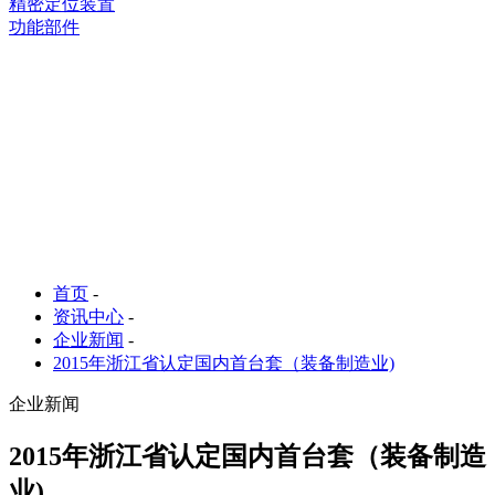
精密定位装置
功能部件
首页
-
资讯中心
-
企业新闻
-
2015年浙江省认定国内首台套（装备制造业)
企业新闻
2015年浙江省认定国内首台套（装备制造
业)