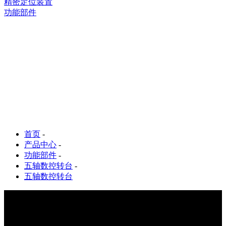
精密定位装置
功能部件
首页
-
产品中心
-
功能部件
-
五轴数控转台
-
五轴数控转台